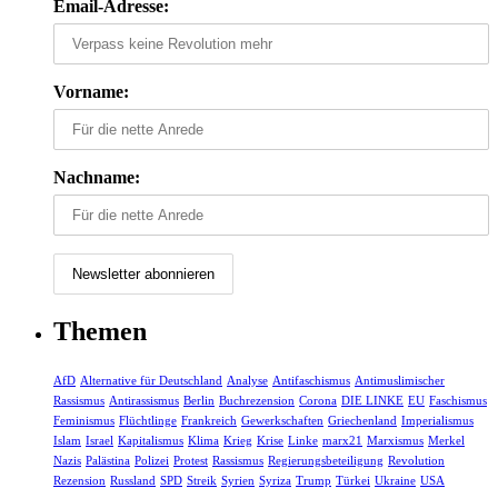
Email-Adresse:
Vorname:
Nachname:
Themen
AfD
Alternative für Deutschland
Analyse
Antifaschismus
Antimuslimischer
Rassismus
Antirassismus
Berlin
Buchrezension
Corona
DIE LINKE
EU
Faschismus
Feminismus
Flüchtlinge
Frankreich
Gewerkschaften
Griechenland
Imperialismus
Islam
Israel
Kapitalismus
Klima
Krieg
Krise
Linke
marx21
Marxismus
Merkel
Nazis
Palästina
Polizei
Protest
Rassismus
Regierungsbeteiligung
Revolution
Rezension
Russland
SPD
Streik
Syrien
Syriza
Trump
Türkei
Ukraine
USA