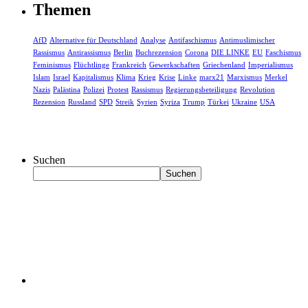
Themen
AfD
Alternative für Deutschland
Analyse
Antifaschismus
Antimuslimischer
Rassismus
Antirassismus
Berlin
Buchrezension
Corona
DIE LINKE
EU
Faschismus
Feminismus
Flüchtlinge
Frankreich
Gewerkschaften
Griechenland
Imperialismus
Islam
Israel
Kapitalismus
Klima
Krieg
Krise
Linke
marx21
Marxismus
Merkel
Nazis
Palästina
Polizei
Protest
Rassismus
Regierungsbeteiligung
Revolution
Rezension
Russland
SPD
Streik
Syrien
Syriza
Trump
Türkei
Ukraine
USA
Suchen
Suchen