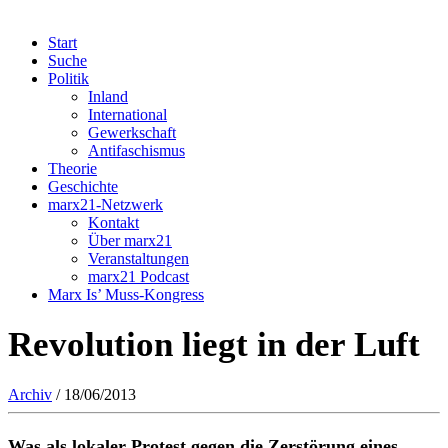
Start
Suche
Politik
Inland
International
Gewerkschaft
Antifaschismus
Theorie
Geschichte
marx21-Netzwerk
Kontakt
Über marx21
Veranstaltungen
marx21 Podcast
Marx Is’ Muss-Kongress
Revolution liegt in der Luft
Archiv
/ 18/06/2013
Was als lokaler Protest gegen die Zerstörung eines