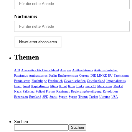
Nachname:
Themen
AfD
Alternative für Deutschland
Analyse
Antifaschismus
Antimuslimischer
Rassismus
Antirassismus
Berlin
Buchrezension
Corona
DIE LINKE
EU
Faschismus
Feminismus
Flüchtlinge
Frankreich
Gewerkschaften
Griechenland
Imperialismus
Islam
Israel
Kapitalismus
Klima
Krieg
Krise
Linke
marx21
Marxismus
Merkel
Nazis
Palästina
Polizei
Protest
Rassismus
Regierungsbeteiligung
Revolution
Rezension
Russland
SPD
Streik
Syrien
Syriza
Trump
Türkei
Ukraine
USA
Suchen
Suchen