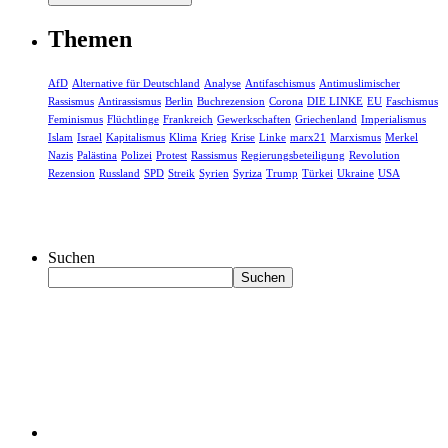
Themen
AfD
Alternative für Deutschland
Analyse
Antifaschismus
Antimuslimischer
Rassismus
Antirassismus
Berlin
Buchrezension
Corona
DIE LINKE
EU
Faschismus
Feminismus
Flüchtlinge
Frankreich
Gewerkschaften
Griechenland
Imperialismus
Islam
Israel
Kapitalismus
Klima
Krieg
Krise
Linke
marx21
Marxismus
Merkel
Nazis
Palästina
Polizei
Protest
Rassismus
Regierungsbeteiligung
Revolution
Rezension
Russland
SPD
Streik
Syrien
Syriza
Trump
Türkei
Ukraine
USA
Suchen
Suchen