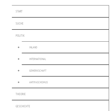
START
SUCHE
POLITIK
INLAND
INTERNATIONAL
GEWERKSCHAFT
ANTIFASCHISMUS
THEORIE
GESCHICHTE