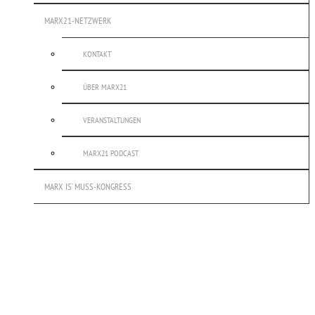
MARX21-NETZWERK
KONTAKT
ÜBER MARX21
VERANSTALTUNGEN
MARX21 PODCAST
MARX IS’ MUSS-KONGRESS