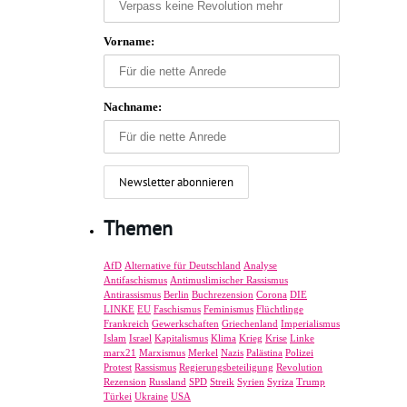
Vorname:
Nachname:
Themen
AfD
Alternative für Deutschland
Analyse
Antifaschismus
Antimuslimischer Rassismus
Antirassismus
Berlin
Buchrezension
Corona
DIE
LINKE
EU
Faschismus
Feminismus
Flüchtlinge
Frankreich
Gewerkschaften
Griechenland
Imperialismus
Islam
Israel
Kapitalismus
Klima
Krieg
Krise
Linke
marx21
Marxismus
Merkel
Nazis
Palästina
Polizei
Protest
Rassismus
Regierungsbeteiligung
Revolution
Rezension
Russland
SPD
Streik
Syrien
Syriza
Trump
Türkei
Ukraine
USA