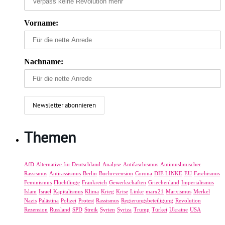
Vorname:
Nachname:
Themen
AfD
Alternative für Deutschland
Analyse
Antifaschismus
Antimuslimischer
Rassismus
Antirassismus
Berlin
Buchrezension
Corona
DIE LINKE
EU
Faschismus
Feminismus
Flüchtlinge
Frankreich
Gewerkschaften
Griechenland
Imperialismus
Islam
Israel
Kapitalismus
Klima
Krieg
Krise
Linke
marx21
Marxismus
Merkel
Nazis
Palästina
Polizei
Protest
Rassismus
Regierungsbeteiligung
Revolution
Rezension
Russland
SPD
Streik
Syrien
Syriza
Trump
Türkei
Ukraine
USA