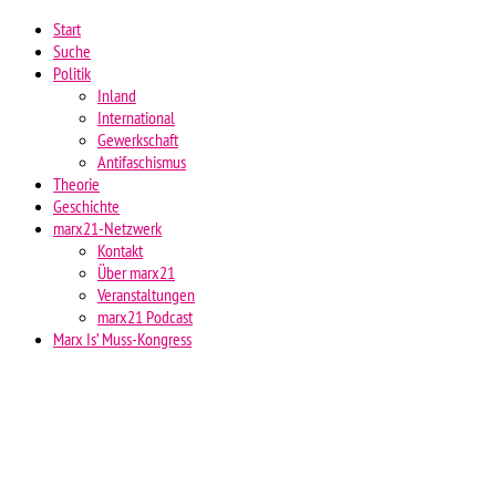
Start
Suche
Politik
Inland
International
Gewerkschaft
Antifaschismus
Theorie
Geschichte
marx21-Netzwerk
Kontakt
Über marx21
Veranstaltungen
marx21 Podcast
Marx Is’ Muss-Kongress