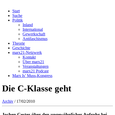
Start
Suche
Politik
Inland
International
Gewerkschaft
Antifaschismus
Theorie
Geschichte
marx21-Netzwerk
Kontakt
Über marx21
Veranstaltungen
marx21 Podcast
Marx Is’ Muss-Kongress
Die C-Klasse geht
Archiv
/ 17/02/2010
Jochen Gester über den ungewöhnlicher Aufruhr bei