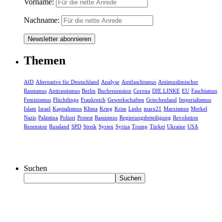
Vorname:
Nachname:
Themen
AfD
Alternative für Deutschland
Analyse
Antifaschismus
Antimuslimischer
Rassismus
Antirassismus
Berlin
Buchrezension
Corona
DIE LINKE
EU
Faschismus
Feminismus
Flüchtlinge
Frankreich
Gewerkschaften
Griechenland
Imperialismus
Islam
Israel
Kapitalismus
Klima
Krieg
Krise
Linke
marx21
Marxismus
Merkel
Nazis
Palästina
Polizei
Protest
Rassismus
Regierungsbeteiligung
Revolution
Rezension
Russland
SPD
Streik
Syrien
Syriza
Trump
Türkei
Ukraine
USA
Suchen
Suchen