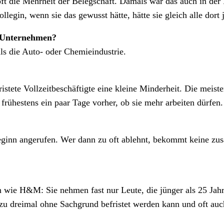
t die Mehrheit der Belegschaft. Damals war das auch in der F
legin, wenn sie das gewusst hätte, hätte sie gleich alle dort
n Unternehmen?
ls die Auto- oder Chemieindustrie.
tete Vollzeitbeschäftigte eine kleine Minderheit. Die meisten
rühestens ein paar Tage vorher, ob sie mehr arbeiten dürfen.
eginn angerufen. Wer dann zu oft ablehnt, bekommt keine zus
wie H&M: Sie nehmen fast nur Leute, die jünger als 25 Jahre 
 zu dreimal ohne Sachgrund befristet werden kann und oft auc