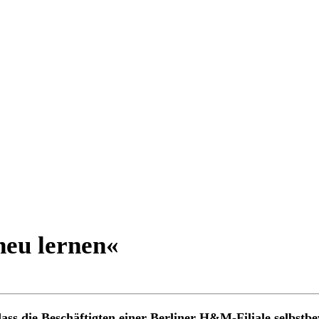
eu lernen«
 dass die Beschäftigten einer Berliner H&M-Filiale selbst