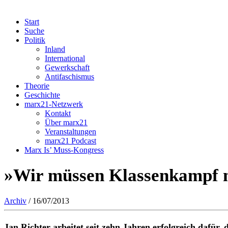
Start
Suche
Politik
Inland
International
Gewerkschaft
Antifaschismus
Theorie
Geschichte
marx21-Netzwerk
Kontakt
Über marx21
Veranstaltungen
marx21 Podcast
Marx Is’ Muss-Kongress
»Wir müssen Klassenkampf n
Archiv
/ 16/07/2013
Jan Richter arbeitet seit zehn Jahren erfolgreich dafür,