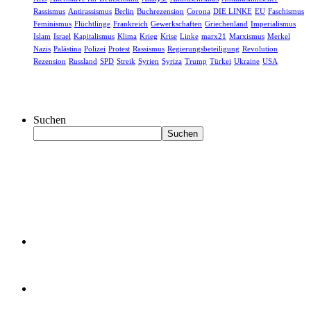
Rassismus
Antirassismus
Berlin
Buchrezension
Corona
DIE LINKE
EU
Faschismus
Feminismus
Flüchtlinge
Frankreich
Gewerkschaften
Griechenland
Imperialismus
Islam
Israel
Kapitalismus
Klima
Krieg
Krise
Linke
marx21
Marxismus
Merkel
Nazis
Palästina
Polizei
Protest
Rassismus
Regierungsbeteiligung
Revolution
Rezension
Russland
SPD
Streik
Syrien
Syriza
Trump
Türkei
Ukraine
USA
Suchen
Suchen