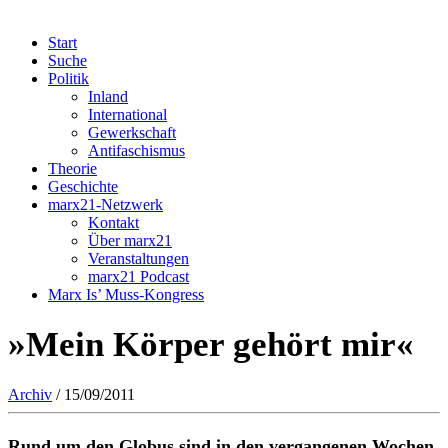
Start
Suche
Politik
Inland
International
Gewerkschaft
Antifaschismus
Theorie
Geschichte
marx21-Netzwerk
Kontakt
Über marx21
Veranstaltungen
marx21 Podcast
Marx Is’ Muss-Kongress
»Mein Körper gehört mir«
Archiv
/ 15/09/2011
Rund um den Globus sind in den vergangenen Wochen