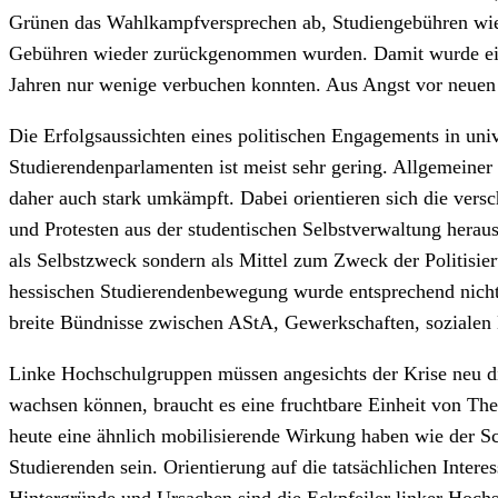
Grünen das Wahlkampfversprechen ab, Studiengebühren wied
Gebühren wieder zurückgenommen wurden. Damit wurde ein ne
Jahren nur wenige verbuchen konnten. Aus Angst vor neuen 
Die Erfolgsaussichten eines politischen Engagements in un
Studierendenparlamenten ist meist sehr gering. Allgemeiner
daher auch stark umkämpft. Dabei orientieren sich die ver
und Protesten aus der studentischen Selbstverwaltung herau
als Selbstzweck sondern als Mittel zum Zweck der Politisier
hessischen Studierendenbewegung wurde entsprechend nicht i
breite Bündnisse zwischen AStA, Gewerkschaften, sozialen
Linke Hochschulgruppen müssen angesichts der Krise neu dis
wachsen können, braucht es eine fruchtbare Einheit von The
heute eine ähnlich mobilisierende Wirkung haben wie der S
Studierenden sein. Orientierung auf die tatsächlichen Inte
Hintergründe und Ursachen sind die Eckpfeiler linker Hochsc