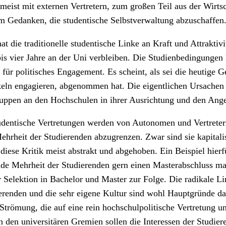
 meist mit externen Vertretern, zum großen Teil aus der Wirts
em Gedanken, die studentische Selbstverwaltung abzuschaffen
t die traditionelle studentische Linke an Kraft und Attraktiv
 bis vier Jahre an der Uni verbleiben. Die Studienbedingungen
für politisches Engagement. Es scheint, als sei die heutige G
rkeln engagieren, abgenommen hat. Die eigentlichen Ursachen 
ppen an den Hochschulen in ihrer Ausrichtung und den Angebo
studentische Vertretungen werden von Autonomen und Vertreter
ehrheit der Studierenden abzugrenzen. Zwar sind sie kapitali
ese Kritik meist abstrakt und abgehoben. Ein Beispiel hierfü
de Mehrheit der Studierenden gern einen Masterabschluss ma
 Selektion in Bachelor und Master zur Folge. Die radikale Li
renden und die sehr eigene Kultur sind wohl Hauptgründe da
Strömung, die auf eine rein hochschulpolitische Vertretung un
n den universitären Gremien sollen die Interessen der Studi