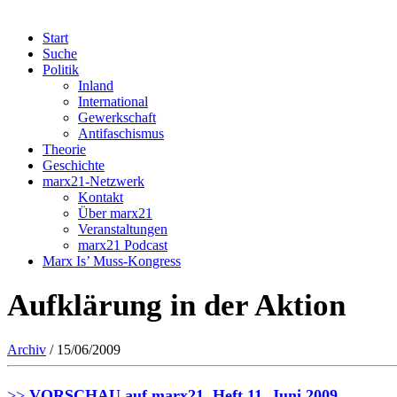
Start
Suche
Politik
Inland
International
Gewerkschaft
Antifaschismus
Theorie
Geschichte
marx21-Netzwerk
Kontakt
Über marx21
Veranstaltungen
marx21 Podcast
Marx Is’ Muss-Kongress
Aufklärung in der Aktion
Archiv
/ 15/06/2009
>>
VORSCHAU auf marx21, Heft 11, Juni 2009