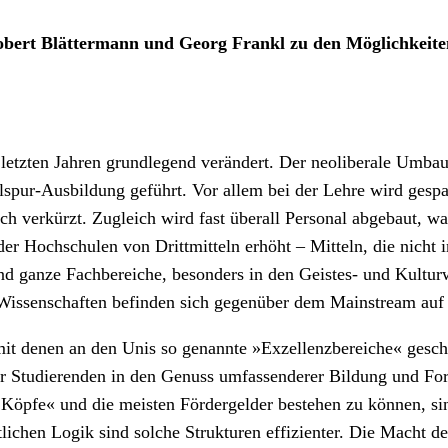
bert Blättermann und Georg Frankl zu den Möglichkeiten
n letzten Jahren grundlegend verändert. Der neoliberale Umb
lspur-Ausbildung geführt. Vor allem bei der Lehre wird gespa
lich verkürzt. Zugleich wird fast überall Personal abgebaut, 
r Hochschulen von Drittmitteln erhöht – Mitteln, die nicht i
ganze Fachbereiche, besonders in den Geistes- und Kulturwiss
e Wissenschaften befinden sich gegenüber dem Mainstream au
, mit denen an den Unis so genannte »Exzellenzbereiche« gesch
der Studierenden in den Genuss umfassenderer Bildung und Fo
pfe« und die meisten Fördergelder bestehen zu können, sin
ichen Logik sind solche Strukturen effizienter. Die Macht de