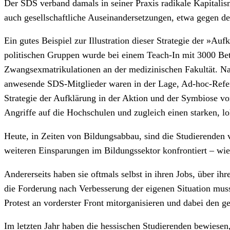
Der SDS verband damals in seiner Praxis radikale Kapitalis
auch gesellschaftliche Auseinandersetzungen, etwa gegen d
Ein gutes Beispiel zur Illustration dieser Strategie der »Au
politischen Gruppen wurde bei einem Teach-In mit 3000 Bete
Zwangsexmatrikulationen an der medizinischen Fakultät. Nat
anwesende SDS-Mitglieder waren in der Lage, Ad-hoc-Referat
Strategie der Aufklärung in der Aktion und der Symbiose vo
Angriffe auf die Hochschulen und zugleich einen starken, l
Heute, in Zeiten von Bildungsabbau, sind die Studierenden v
weiteren Einsparungen im Bildungssektor konfrontiert – wi
Andererseits haben sie oftmals selbst in ihren Jobs, über 
die Forderung nach Verbesserung der eigenen Situation muss
Protest an vorderster Front mitorganisieren und dabei den g
Im letzten Jahr haben die hessischen Studierenden bewiesen,