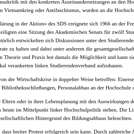
muskritik mit den konkreten Auseinandersetzungen an den Hoc
en Vietnamkrieg oder Antifaschismus, wurden an die Hochsch
fklärung in der Aktion« des SDS ereignete sich 1966 an der Fr
iligten eine Sitzung des Akademischen Senats für zwölf Stund
ürlich entwickelten sich Diskussionen unter den Studierende
e zu halten und dabei unter anderem die gesamtgesellschaftl
n Theorie und Praxis bot damals die Möglichkeit und kann si
okal verankerten linken Studierendenverband aufzubauen.
on der Wirtschaftskrise in doppelter Weise betroffen: Einers
e Bibliotheksschließungen, Personalabbau an der Hochschule
ihre Eltern oder in ihrer Lebensplanung mit den Auswirkunge
 heute im Mittelpunkt linker Hochschulpolitik stehen. Die L
esellschaftlich­en Hintergrund des Bildungsabbaus beleuchten.
 dass breiter Protest erfolgreich sein kann. Durch zahlreich