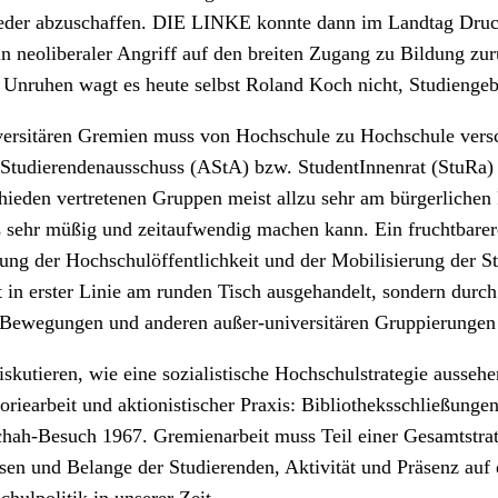
er abzuschaffen. DIE LINKE konnte dann im Landtag Druck au
oliberaler Angriff auf den breiten Zugang zu Bildung zurüc
Unruhen wagt es heute selbst Roland Koch nicht, Studiengeb
iversitären Gremien muss von Hochschule zu Hochschule vers
 Studierendenausschuss (AStA) bzw. StudentInnenrat (StuRa) s
schieden vertretenen Gruppen meist allzu sehr am bürgerlich
s sehr müßig und zeitaufwendig machen kann. Ein fruchtbarere
ung der Hochschulöffentlichkeit und der Mobilisierung der Stu
n erster Linie am runden Tisch ausgehandelt, sondern durch 
 Bewegungen und anderen außer-universitären Gruppierungen 
kutieren, wie eine sozialistische Hochschulstrategie ausseh
oriearbeit und aktionistischer Praxis: Bibliotheksschließun
chah-Besuch 1967. Gremienarbeit muss Teil einer Gesamtstra
ressen und Belange der Studierenden, Aktivität und Präsenz au
hulpolitik in unserer Zeit.