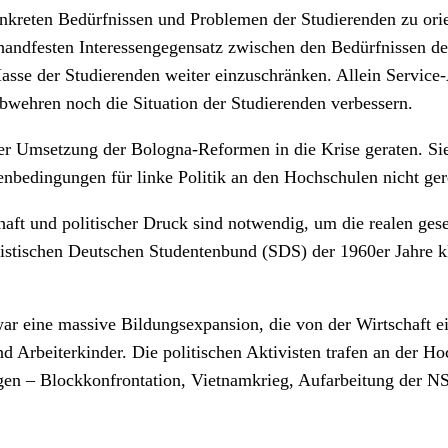
kreten Bedürfnissen und Problemen der Studierenden zu orien
n handfesten Interessengegensatz zwischen den Bedürfnissen d
 Masse der Studierenden weiter einzuschränken. Allein Servic
bwehren noch die Situation der Studierenden verbessern.
 der Umsetzung der Bologna-Reformen in die Krise geraten. S
nbedingungen für linke Politik an den Hochschulen nicht ger
haft und politischer Druck sind notwendig, um die realen gese
stischen Deutschen Studentenbund (SDS) der 1960er Jahre kla
war eine massive Bildungsexpansion, die von der Wirtschaft 
und Arbeiterkinder. Die politischen Aktivisten trafen an der H
en – Blockkonfrontation, Vietnamkrieg, Aufarbeitung der NS-