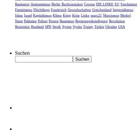
Rassismus
Antirassismus
Berlin
Buchrezension
Corona
DIE LINKE
EU
Faschismus
Feminismus
Flüchtlinge
Frankreich
Gewerkschaften
Griechenland
Imperialismus
Islam
Israel
Kapitalismus
Klima
Krieg
Krise
Linke
marx21
Marxismus
Merkel
Nazis
Palästina
Polizei
Protest
Rassismus
Regierungsbeteiligung
Revolution
Rezension
Russland
SPD
Streik
Syrien
Syriza
Trump
Türkei
Ukraine
USA
Suchen
Suchen