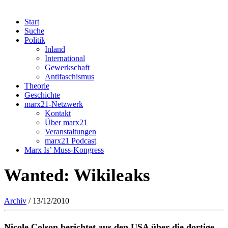
Start
Suche
Politik
Inland
International
Gewerkschaft
Antifaschismus
Theorie
Geschichte
marx21-Netzwerk
Kontakt
Über marx21
Veranstaltungen
marx21 Podcast
Marx Is’ Muss-Kongress
Wanted: Wikileaks
Archiv
/ 13/12/2010
Nicole Colson berichtet aus den USA über die dortige