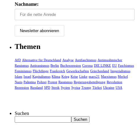
Nachname:
Themen
AfD
Alternative für Deutschland
Analyse
Antifaschismus
Antimuslimischer
Rassismus
Antirassismus
Berlin
Buchrezension
Corona
DIE LINKE
EU
Faschismus
Feminismus
Flüchtlinge
Frankreich
Gewerkschaften
Griechenland
Imperialismus
Islam
Israel
Kapitalismus
Klima
Krieg
Krise
Linke
marx21
Marxismus
Merkel
Nazis
Palästina
Polizei
Protest
Rassismus
Regierungsbeteiligung
Revolution
Rezension
Russland
SPD
Streik
Syrien
Syriza
Trump
Türkei
Ukraine
USA
Suchen
Suchen