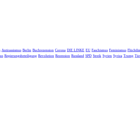
s
Antirassismus
Berlin
Buchrezension
Corona
DIE LINKE
EU
Faschismus
Feminismus
Flüchtli
us
Regierungsbeteiligung
Revolution
Rezension
Russland
SPD
Streik
Syrien
Syriza
Trump
Tür