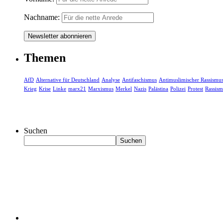
Nachname:
Themen
AfD
Alternative für Deutschland
Analyse
Antifaschismus
Antimuslimischer Rassismu
Krieg
Krise
Linke
marx21
Marxismus
Merkel
Nazis
Palästina
Polizei
Protest
Rassism
Suchen
Suchen