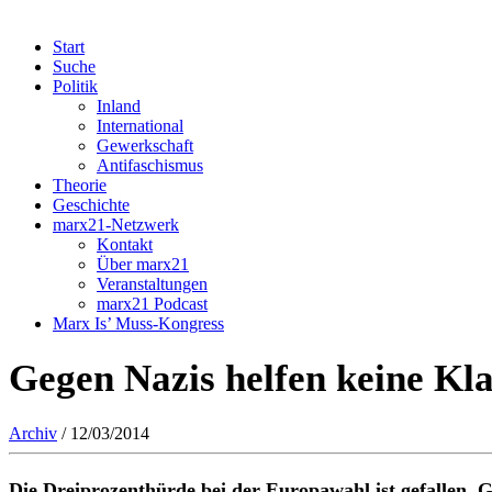
Start
Suche
Politik
Inland
International
Gewerkschaft
Antifaschismus
Theorie
Geschichte
marx21-Netzwerk
Kontakt
Über marx21
Veranstaltungen
marx21 Podcast
Marx Is’ Muss-Kongress
Gegen Nazis helfen keine Kl
Archiv
/ 12/03/2014
Die Dreiprozenthürde bei der Europawahl ist gefallen. G