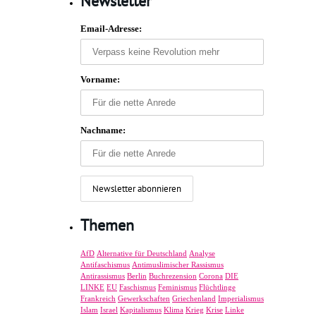
Newsletter
Email-Adresse:
Vorname:
Nachname:
Themen
AfD
Alternative für Deutschland
Analyse
Antifaschismus
Antimuslimischer Rassismus
Antirassismus
Berlin
Buchrezension
Corona
DIE
LINKE
EU
Faschismus
Feminismus
Flüchtlinge
Frankreich
Gewerkschaften
Griechenland
Imperialismus
Islam
Israel
Kapitalismus
Klima
Krieg
Krise
Linke