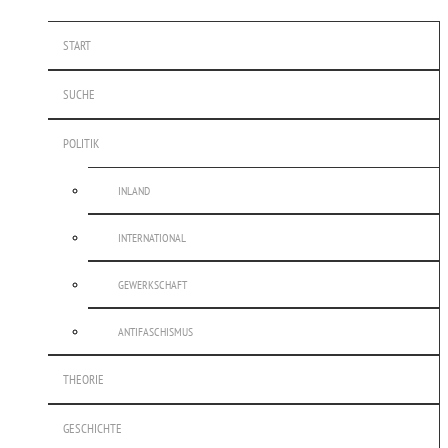
START
SUCHE
POLITIK
INLAND
INTERNATIONAL
GEWERKSCHAFT
ANTIFASCHISMUS
THEORIE
GESCHICHTE