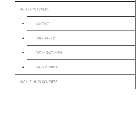
MARX21-NETZWERK
KONTAKT
ÜBER MARX21
VERANSTALTUNGEN
MARX21 PODCAST
MARX IS’ MUSS-KONGRESS