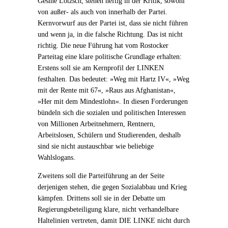
Gesine Lötzsch, stehen heftig in der Kritik, sowohl
von außer- als auch von innerhalb der Partei.
Kernvorwurf aus der Partei ist, dass sie nicht führen
und wenn ja, in die falsche Richtung. Das ist nicht
richtig. Die neue Führung hat vom Rostocker
Parteitag eine klare politische Grundlage erhalten:
Erstens soll sie am Kernprofil der LINKEN
festhalten. Das bedeutet:
»
Weg mit Hartz IV
«
,
»
Weg
mit der Rente mit 67
«
,
»
Raus aus Afghanistan
«
,
»
Her mit dem Mindestlohn
«
. In diesen Forderungen
bündeln sich die sozialen und politischen Interessen
von Millionen Arbeitnehmern, Rentnern,
Arbeitslosen, Schülern und Studierenden, deshalb
sind sie nicht austauschbar wie beliebige
Wahlslogans.
Zweitens soll die Parteiführung an der Seite
derjenigen stehen, die gegen Sozialabbau und Krieg
kämpfen. Drittens soll sie in der Debatte um
Regierungsbeteiligung klare, nicht verhandelbare
Haltelinien vertreten, damit DIE LINKE nicht durch