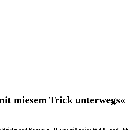
it miesem Trick unterwegs«
r Reiche und Konzerne. Davon will er im Wahlkampf able