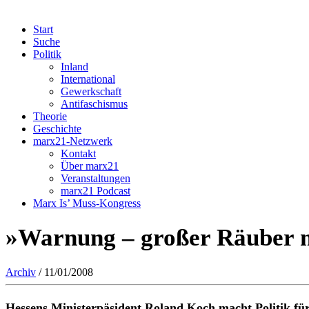
Start
Suche
Politik
Inland
International
Gewerkschaft
Antifaschismus
Theorie
Geschichte
marx21-Netzwerk
Kontakt
Über marx21
Veranstaltungen
marx21 Podcast
Marx Is’ Muss-Kongress
»Warnung – großer Räuber m
Archiv
/ 11/01/2008
Hessens Ministerpäsident Roland Koch macht Politik fü