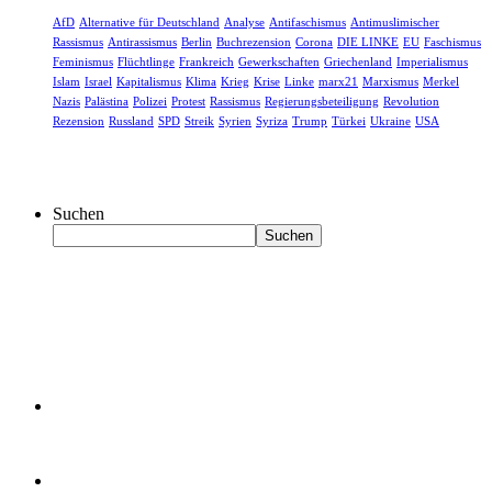
AfD
Alternative für Deutschland
Analyse
Antifaschismus
Antimuslimischer
Rassismus
Antirassismus
Berlin
Buchrezension
Corona
DIE LINKE
EU
Faschismus
Feminismus
Flüchtlinge
Frankreich
Gewerkschaften
Griechenland
Imperialismus
Islam
Israel
Kapitalismus
Klima
Krieg
Krise
Linke
marx21
Marxismus
Merkel
Nazis
Palästina
Polizei
Protest
Rassismus
Regierungsbeteiligung
Revolution
Rezension
Russland
SPD
Streik
Syrien
Syriza
Trump
Türkei
Ukraine
USA
Suchen
Suchen