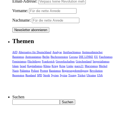
Email-Adresse:
Vorname:
Nachname:
Themen
AfD
Alternative für Deutschland
Analyse
Antifaschismus
Antimuslimischer
Rassismus
Antirassismus
Berlin
Buchrezension
Corona
DIE LINKE
EU
Faschismus
Feminismus
Flüchtlinge
Frankreich
Gewerkschaften
Griechenland
Imperialismus
Islam
Israel
Kapitalismus
Klima
Krieg
Krise
Linke
marx21
Marxismus
Merkel
Nazis
Palästina
Polizei
Protest
Rassismus
Regierungsbeteiligung
Revolution
Rezension
Russland
SPD
Streik
Syrien
Syriza
Trump
Türkei
Ukraine
USA
Suchen
Suchen