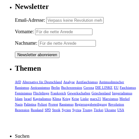
Newsletter
Email-Adresse:
Vorname:
Nachname:
Themen
AfD
Alternative für Deutschland
Analyse
Antifaschismus
Antimuslimischer
Rassismus
Antirassismus
Berlin
Buchrezension
Corona
DIE LINKE
EU
Faschismus
Feminismus
Flüchtlinge
Frankreich
Gewerkschaften
Griechenland
Imperialismus
Islam
Israel
Kapitalismus
Klima
Krieg
Krise
Linke
marx21
Marxismus
Merkel
Nazis
Palästina
Polizei
Protest
Rassismus
Regierungsbeteiligung
Revolution
Rezension
Russland
SPD
Streik
Syrien
Syriza
Trump
Türkei
Ukraine
USA
Suchen