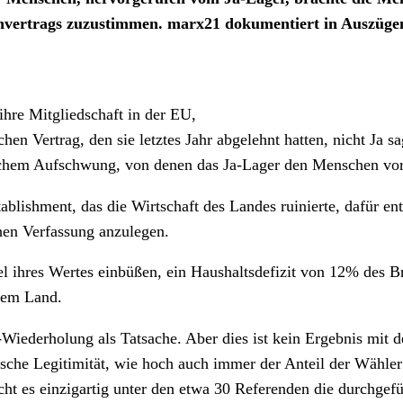
nvertrags zuzustimmen. marx21 dokumentiert in Auszügen
ihre Mitgliedschaft in der EU,
ichen Vertrag, den sie letztes Jahr abgelehnt hatten, nicht Ja s
lichem Aufschwung, von denen das Ja-Lager den Menschen vor
stablishment, das die Wirtschaft des Landes ruinierte, dafü
hen Verfassung anzulegen.
el ihres Wertes einbüßen, ein Haushaltsdefizit von 12% des B
dem Land.
-Wiederholung als Tatsache. Aber dies ist kein Ergebnis mit 
tische Legitimität, wie hoch auch immer der Anteil der Wähl
t es einzigartig unter den etwa 30 Referenden die durchgefüh