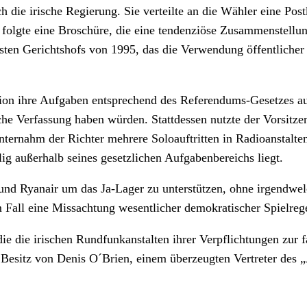
 die irische Regierung. Sie verteilte an die Wähler eine Post
 folgte eine Broschüre, die eine tendenziöse Zusammenstellun
ten Gerichtshofs von 1995, das die Verwendung öffentlicher 
ion ihre Aufgaben entsprechend des Referendums-Gesetzes a
he Verfassung haben würden. Stattdessen nutzte der Vorsitze
ternahm der Richter mehrere Soloauftritten in Radioanstalte
ig außerhalb seines gesetzlichen Aufgabenbereichs liegt.
 und Ryanair um das Ja-Lager zu unterstützen, ohne irgendw
 Fall eine Missachtung wesentlicher demokratischer Spielrege
 die irischen Rundfunkanstalten ihrer Verpflichtungen zur fa
n Besitz von Denis O´Brien, einem überzeugten Vertreter des 