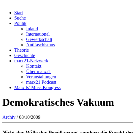
Start
Suche
Politik
Inland
International
Gewerkschaft
Antifaschismus
Theorie
Geschichte
marx21-Netzwerk
Kontakt
Über marx21
Veranstaltungen
marx21 Podcast
Marx Is’ Muss-Kongress
Demokratisches Vakuum
Archiv
/ 08/10/2009
Nicht der Wille der Bevölkerung, sondern die Furcht de