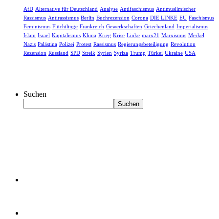
AfD
Alternative für Deutschland
Analyse
Antifaschismus
Antimuslimischer
Rassismus
Antirassismus
Berlin
Buchrezension
Corona
DIE LINKE
EU
Faschismus
Feminismus
Flüchtlinge
Frankreich
Gewerkschaften
Griechenland
Imperialismus
Islam
Israel
Kapitalismus
Klima
Krieg
Krise
Linke
marx21
Marxismus
Merkel
Nazis
Palästina
Polizei
Protest
Rassismus
Regierungsbeteiligung
Revolution
Rezension
Russland
SPD
Streik
Syrien
Syriza
Trump
Türkei
Ukraine
USA
Suchen
Suchen