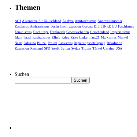
Themen
AfD
Alternative für Deutschland
Analyse
Antifaschismus
Antimuslimischer
Rassismus
Antirassismus
Berlin
Buchrezension
Corona
DIE LINKE
EU
Faschismus
Feminismus
Flüchtlinge
Frankreich
Gewerkschaften
Griechenland
Imperialismus
Islam
Israel
Kapitalismus
Klima
Krieg
Krise
Linke
marx21
Marxismus
Merkel
Nazis
Palästina
Polizei
Protest
Rassismus
Regierungsbeteiligung
Revolution
Rezension
Russland
SPD
Streik
Syrien
Syriza
Trump
Türkei
Ukraine
USA
Suchen
Suchen