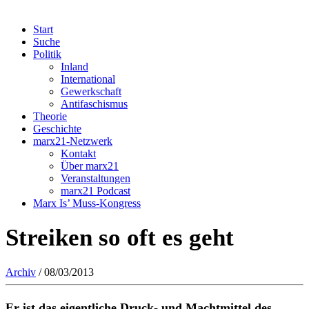
Start
Suche
Politik
Inland
International
Gewerkschaft
Antifaschismus
Theorie
Geschichte
marx21-Netzwerk
Kontakt
Über marx21
Veranstaltungen
marx21 Podcast
Marx Is’ Muss-Kongress
Streiken so oft es geht
Archiv
/ 08/03/2013
Er ist das eigentliche Druck- und Machtmittel des