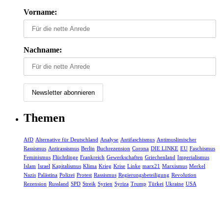
Vorname:
Nachname:
Themen
AfD
Alternative für Deutschland
Analyse
Antifaschismus
Antimuslimischer
Rassismus
Antirassismus
Berlin
Buchrezension
Corona
DIE LINKE
EU
Faschismus
Feminismus
Flüchtlinge
Frankreich
Gewerkschaften
Griechenland
Imperialismus
Islam
Israel
Kapitalismus
Klima
Krieg
Krise
Linke
marx21
Marxismus
Merkel
Nazis
Palästina
Polizei
Protest
Rassismus
Regierungsbeteiligung
Revolution
Rezension
Russland
SPD
Streik
Syrien
Syriza
Trump
Türkei
Ukraine
USA