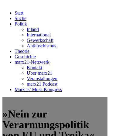
Start
Suche
Politik
Inland
International
Gewerkschaft
Antifaschismus
Theorie
Geschichte
marx21-Netzwerk
Kontakt
Über marx21
Veranstaltungen
marx21 Podcast
Marx Is’ Muss-Kongress
»Nein zur
Verarmungspolitik
von EU und Troika«