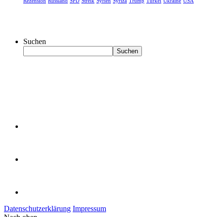
Rezension
Russland
SPD
Streik
Syrien
Syriza
Trump
Türkei
Ukraine
USA
Suchen
Suchen
Datenschutzerklärung
Impressum