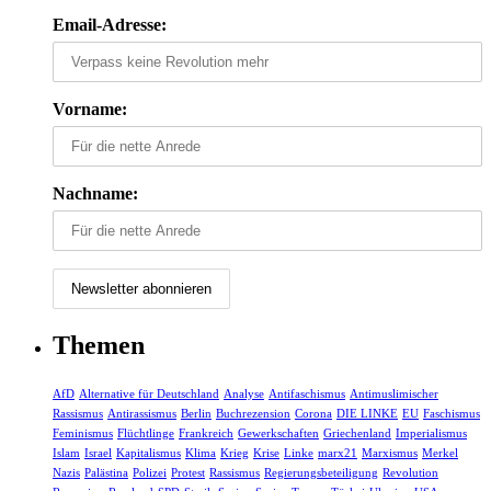
Email-Adresse:
Vorname:
Nachname:
Themen
AfD
Alternative für Deutschland
Analyse
Antifaschismus
Antimuslimischer
Rassismus
Antirassismus
Berlin
Buchrezension
Corona
DIE LINKE
EU
Faschismus
Feminismus
Flüchtlinge
Frankreich
Gewerkschaften
Griechenland
Imperialismus
Islam
Israel
Kapitalismus
Klima
Krieg
Krise
Linke
marx21
Marxismus
Merkel
Nazis
Palästina
Polizei
Protest
Rassismus
Regierungsbeteiligung
Revolution