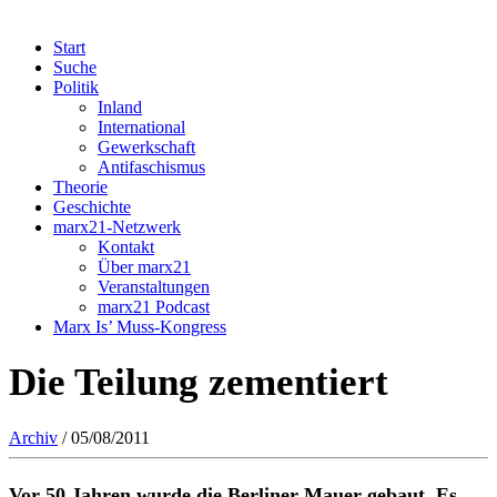
Start
Suche
Politik
Inland
International
Gewerkschaft
Antifaschismus
Theorie
Geschichte
marx21-Netzwerk
Kontakt
Über marx21
Veranstaltungen
marx21 Podcast
Marx Is’ Muss-Kongress
Die Teilung zementiert
Archiv
/ 05/08/2011
Vor 50 Jahren wurde die Berliner Mauer gebaut. Es