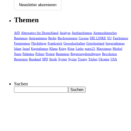
Themen
AfD
Alternative für Deutschland
Analyse
Antifaschismus
Antimuslimischer
Rassismus
Antirassismus
Berlin
Buchrezension
Corona
DIE LINKE
EU
Faschismus
Feminismus
Flüchtlinge
Frankreich
Gewerkschaften
Griechenland
Imperialismus
Islam
Israel
Kapitalismus
Klima
Krieg
Krise
Linke
marx21
Marxismus
Merkel
Nazis
Palästina
Polizei
Protest
Rassismus
Regierungsbeteiligung
Revolution
Rezension
Russland
SPD
Streik
Syrien
Syriza
Trump
Türkei
Ukraine
USA
Suchen
Suchen