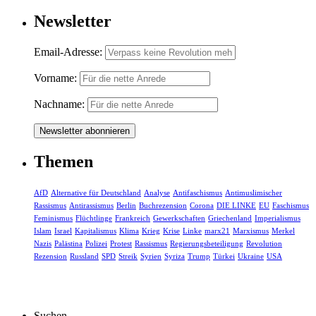
Newsletter
Email-Adresse:
Vorname:
Nachname:
Themen
AfD
Alternative für Deutschland
Analyse
Antifaschismus
Antimuslimischer
Rassismus
Antirassismus
Berlin
Buchrezension
Corona
DIE LINKE
EU
Faschismus
Feminismus
Flüchtlinge
Frankreich
Gewerkschaften
Griechenland
Imperialismus
Islam
Israel
Kapitalismus
Klima
Krieg
Krise
Linke
marx21
Marxismus
Merkel
Nazis
Palästina
Polizei
Protest
Rassismus
Regierungsbeteiligung
Revolution
Rezension
Russland
SPD
Streik
Syrien
Syriza
Trump
Türkei
Ukraine
USA
Suchen