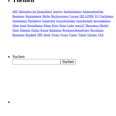
AfD
Alternative für Deutschland
Analyse
Antifaschismus
Antimuslimischer
Rassismus
Antirassismus
Berlin
Buchrezension
Corona
DIE LINKE
EU
Faschismus
Feminismus
Flüchtlinge
Frankreich
Gewerkschaften
Griechenland
Imperialismus
Islam
Israel
Kapitalismus
Klima
Krieg
Krise
Linke
marx21
Marxismus
Merkel
Nazis
Palästina
Polizei
Protest
Rassismus
Regierungsbeteiligung
Revolution
Rezension
Russland
SPD
Streik
Syrien
Syriza
Trump
Türkei
Ukraine
USA
Suchen
Suchen