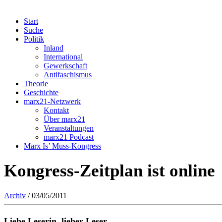
Start
Suche
Politik
Inland
International
Gewerkschaft
Antifaschismus
Theorie
Geschichte
marx21-Netzwerk
Kontakt
Über marx21
Veranstaltungen
marx21 Podcast
Marx Is’ Muss-Kongress
Kongress-Zeitplan ist online
Archiv
/ 03/05/2011
Liebe Leserin, lieber Leser,