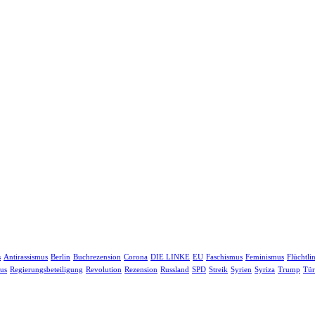
s
Antirassismus
Berlin
Buchrezension
Corona
DIE LINKE
EU
Faschismus
Feminismus
Flüchtli
us
Regierungsbeteiligung
Revolution
Rezension
Russland
SPD
Streik
Syrien
Syriza
Trump
Tür