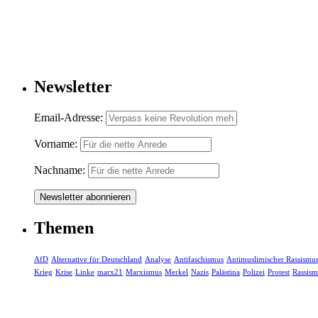
Newsletter
Email-Adresse:
Vorname:
Nachname:
Themen
AfD
Alternative für Deutschland
Analyse
Antifaschismus
Antimuslimischer Rassismu
Krieg
Krise
Linke
marx21
Marxismus
Merkel
Nazis
Palästina
Polizei
Protest
Rassism