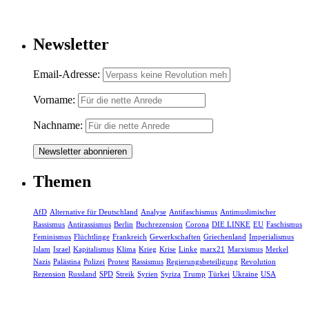
Newsletter
Email-Adresse:
Vorname:
Nachname:
Themen
AfD
Alternative für Deutschland
Analyse
Antifaschismus
Antimuslimischer
Rassismus
Antirassismus
Berlin
Buchrezension
Corona
DIE LINKE
EU
Faschismus
Feminismus
Flüchtlinge
Frankreich
Gewerkschaften
Griechenland
Imperialismus
Islam
Israel
Kapitalismus
Klima
Krieg
Krise
Linke
marx21
Marxismus
Merkel
Nazis
Palästina
Polizei
Protest
Rassismus
Regierungsbeteiligung
Revolution
Rezension
Russland
SPD
Streik
Syrien
Syriza
Trump
Türkei
Ukraine
USA