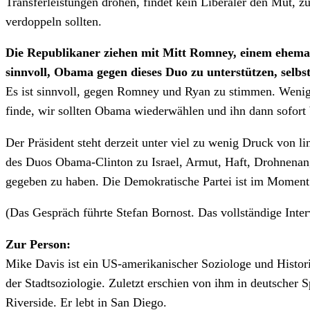
Transferleistungen drohen, findet kein Liberaler den Mut, zu
verdoppeln sollten.
Die Republikaner ziehen mit Mitt Romney, einem ehemal
sinnvoll, Obama gegen dieses Duo zu unterstützen, selbs
Es ist sinnvoll, gegen Romney und Ryan zu stimmen. Weniger 
finde, wir sollten Obama wiederwählen und ihn dann sofort
Der Präsident steht derzeit unter viel zu wenig Druck von l
des Duos Obama-Clinton zu Israel, Armut, Haft, Drohnenangr
gegeben zu haben. Die Demokratische Partei ist im Moment 
(Das Gespräch führte Stefan Bornost. Das vollständige Inter
Zur Person:
Mike Davis ist ein US-amerikanischer Soziologe und Histori
der Stadtsoziologie. Zuletzt erschien von ihm in deutscher 
Riverside. Er lebt in San Diego.