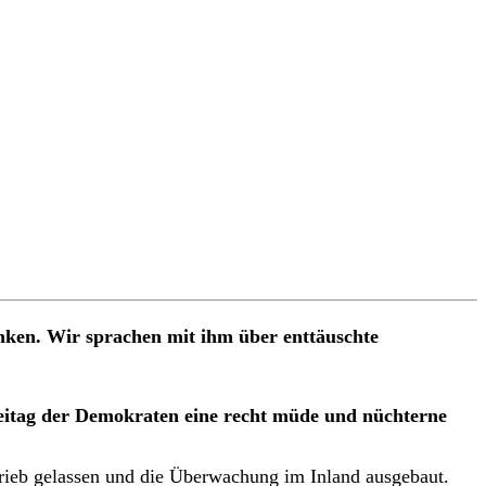
nken. Wir sprachen mit ihm über enttäuschte
eitag der Demokraten eine recht müde und nüchterne
rieb gelassen und die Überwachung im Inland ausgebaut.