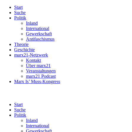
Start
Suche
Politik
Inland
International
Gewerkschaft
Antifaschismus
Theorie
Geschichte
marx21-Netzwerk
Kontakt
Über marx21
Veranstaltungen
marx21 Podcast
Marx Is’ Muss-Kongress
Start
Suche
Politik
Inland
International
Gewerkschaft