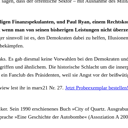
 sagen, dass der öffentliche Sektor – mit Ausnahme des Militä
igen Finanzspekulanten, und Paul Ryan, einem Rechtskons
t wenn man von seinen bisherigen Leistungen nicht überze
sinnvoll ist es, den Demokraten dabei zu helfen, Illusionen 
 bekämpfen.
inks. Es gab diesmal keine Vorwahlen bei den Demokraten und 
iffen und ähnlichem. Die historische Schlacht um die innerpa
ein Fanclub des Präsidenten, weil sie Angst vor der beißwüt
view lest ihr in marx21 Nr. 27.
Jetzt Probeexemplar bestellen
ker. Sein 1990 erschienenes Buch »City of Quartz. Ausgrabun
Sprache »Eine Geschichte der Autobombe« (Assoziation A 2007)