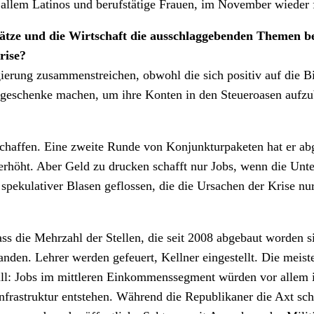
or allem Latinos und berufstätige Frauen, im November wiede
ätze und die Wirtschaft die ausschlaggebenden Themen bei
rise?
gierung zusammenstreichen, obwohl die sich positiv auf die B
rgeschenke machen, um ihre Konten in den Steueroasen aufzub
haffen. Eine zweite Runde von Konjunkturpaketen hat er abgel
rhöht. Aber Geld zu drucken schafft nur Jobs, wenn die Unte
 spekulativer Blasen geflossen, die die Ursachen der Krise n
ss die Mehrzahl der Stellen, die seit 2008 abgebaut worden s
nden. Lehrer werden gefeuert, Kellner eingestellt. Die meist
l: Jobs im mittleren Einkommenssegment würden vor allem i
Infrastruktur entstehen. Während die Republikaner die Axt sc