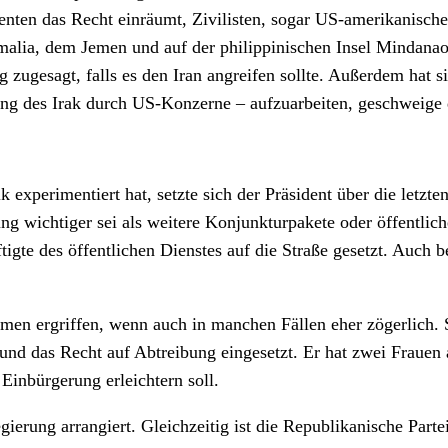
nten das Recht einräumt, Zivilisten, sogar US-amerikanische 
omalia, dem Jemen und auf der philippinischen Insel Mindana
 zugesagt, falls es den Iran angreifen sollte. Außerdem hat s
ng des Irak durch US-Konzerne – aufzuarbeiten, geschweige d
 experimentiert hat, setzte sich der Präsident über die letzt
rung wichtiger sei als weitere Konjunkturpakete oder öffentl
tigte des öffentlichen Dienstes auf die Straße gesetzt. Auch
ahmen ergriffen, wenn auch in manchen Fällen eher zögerlich.
 und das Recht auf Abtreibung eingesetzt. Er hat zwei Frauen
inbürgerung erleichtern soll.
erung arrangiert. Gleichzeitig ist die Republikanische Parte