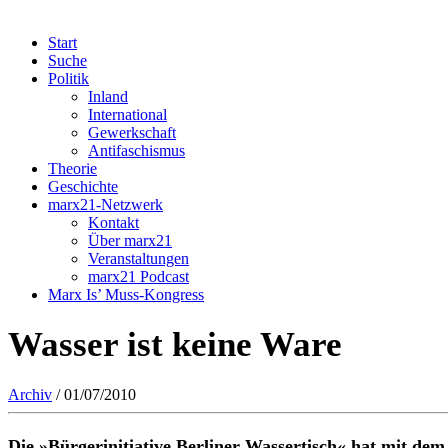
Start
Suche
Politik
Inland
International
Gewerkschaft
Antifaschismus
Theorie
Geschichte
marx21-Netzwerk
Kontakt
Über marx21
Veranstaltungen
marx21 Podcast
Marx Is’ Muss-Kongress
Wasser ist keine Ware
Archiv
/ 01/07/2010
Die »Bürgerinitiative Berliner Wassertisch« hat mit dem