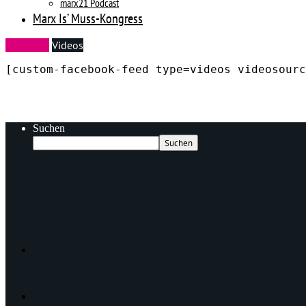
marx21 Podcast
Marx Is’ Muss-Kongress
Startseite
Videos
[custom-facebook-feed type=videos videosourc
Suchen
Suchen