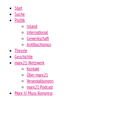
Start
Suche
Politik
Inland
International
Gewerkschaft
Antifaschismus
Theorie
Geschichte
marx21-Netzwerk
Kontakt
Über marx21
Veranstaltungen
marx21 Podcast
Marx Is’ Muss-Kongress