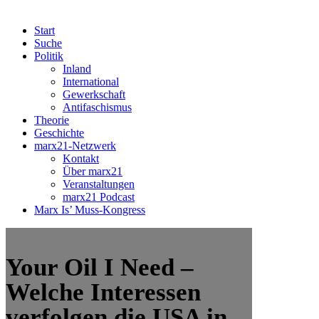
Start
Suche
Politik
Inland
International
Gewerkschaft
Antifaschismus
Theorie
Geschichte
marx21-Netzwerk
Kontakt
Über marx21
Veranstaltungen
marx21 Podcast
Marx Is’ Muss-Kongress
Your Oil I Need –
Welche Interessen
verfolgen die USA in