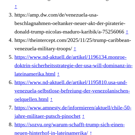
↑
https://amp.dw.com/de/venezuela-usa-
beschlagnahmen-oeltanker-neuer-akt-der-piraterie-
donald-trump-nicolas-maduro-karibik/a-75256066
↑
https://theintercept.com/2025/11/25/trump-caribbean-
venezuela-military-troops/
↑
https://www.nd-aktuell.de/artikel/1196134.monroe-
doktrin-sicherheitsstrategie-der-usa-will-dominanz-in-
lateinamerika.html
↑
https://www.nd-aktuell.de/artikel/1195810.usa-und-
venezuela-selbstlose-befreiung-der-venezolanischen-
oelquellen.html
↑
https://www.amnesty.de/informieren/aktuell/chile-50-
jahre-militaer-putsch-pinochet
↑
https://sozvu.org/warum-schafft-trump-sich-einen-
neuen-hinterhof-in-lateinamerika/
↑