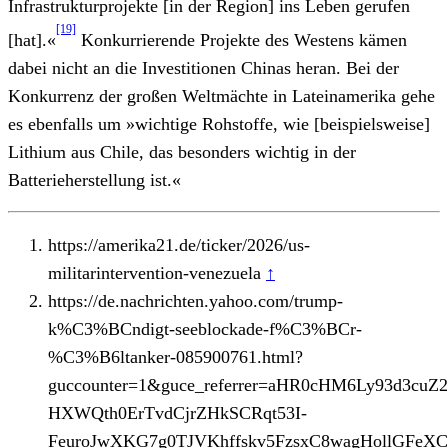
Infrastrukturprojekte [in der Region] ins Leben gerufen
[19]
[hat].«
Konkurrierende Projekte des Westens kämen
dabei nicht an die Investitionen Chinas heran. Bei der
Konkurrenz der großen Weltmächte in Lateinamerika gehe
es ebenfalls um »wichtige Rohstoffe, wie [beispielsweise]
Lithium aus Chile, das besonders wichtig in der
Batterieherstellung ist.«
https://amerika21.de/ticker/2026/us-
militarintervention-venezuela
↑
https://de.nachrichten.yahoo.com/trump-
k%C3%BCndigt-seeblockade-f%C3%BCr-
%C3%B6ltanker-085900761.html?
guccounter=1&guce_referrer=aHR0cHM6Ly93d3cu
HXWQth0ErTvdCjrZHkSCRqt53I-
FeuroJwXKG7g0TJVKhffskv5FzsxC8wagHollGFeX