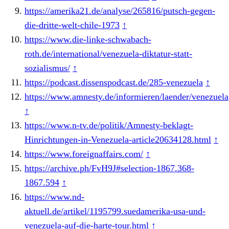
https://amerika21.de/analyse/265816/putsch-gegen-
die-dritte-welt-chile-1973
↑
https://www.die-linke-schwabach-
roth.de/international/venezuela-diktatur-statt-
sozialismus/
↑
https://podcast.dissenspodcast.de/285-venezuela
↑
https://www.amnesty.de/informieren/laender/venezuela
↑
https://www.n-tv.de/politik/Amnesty-beklagt-
Hinrichtungen-in-Venezuela-article20634128.html
↑
https://www.foreignaffairs.com/
↑
https://archive.ph/FvH9J#selection-1867.368-
1867.594
↑
https://www.nd-
aktuell.de/artikel/1195799.suedamerika-usa-und-
venezuela-auf-die-harte-tour.html
↑