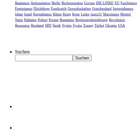
Rassismus
Antirassismus
Berlin
Buchrezension
Corona
DIE LINKE
EU
Faschismus
Feminismus
Flüchtlinge
Frankreich
Gewerkschaften
Griechenland
Imperialismus
Islam
Israel
Kapitalismus
Klima
Krieg
Krise
Linke
marx21
Marxismus
Merkel
Nazis
Palästina
Polizei
Protest
Rassismus
Regierungsbeteiligung
Revolution
Rezension
Russland
SPD
Streik
Syrien
Syriza
Trump
Türkei
Ukraine
USA
Suchen
Suchen