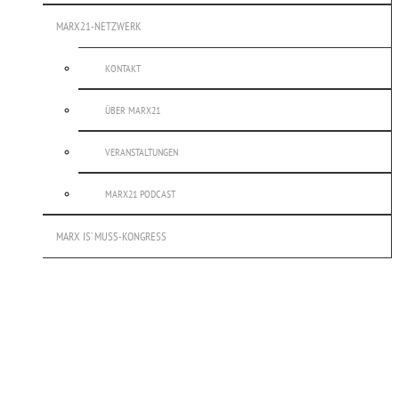
MARX21-NETZWERK
KONTAKT
ÜBER MARX21
VERANSTALTUNGEN
MARX21 PODCAST
MARX IS’ MUSS-KONGRESS