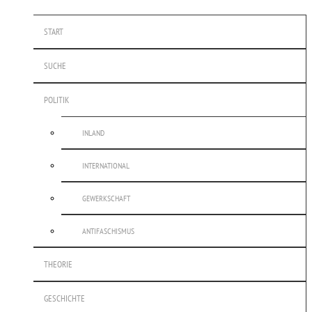
START
SUCHE
POLITIK
INLAND
INTERNATIONAL
GEWERKSCHAFT
ANTIFASCHISMUS
THEORIE
GESCHICHTE