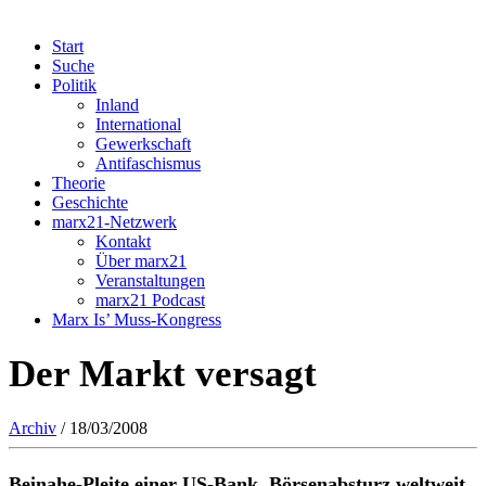
Start
Suche
Politik
Inland
International
Gewerkschaft
Antifaschismus
Theorie
Geschichte
marx21-Netzwerk
Kontakt
Über marx21
Veranstaltungen
marx21 Podcast
Marx Is’ Muss-Kongress
Der Markt versagt
Archiv
/ 18/03/2008
Beinahe-Pleite einer US-Bank, Börsenabsturz weltweit