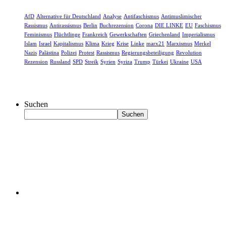
AfD
Alternative für Deutschland
Analyse
Antifaschismus
Antimuslimischer
Rassismus
Antirassismus
Berlin
Buchrezension
Corona
DIE LINKE
EU
Faschismus
Feminismus
Flüchtlinge
Frankreich
Gewerkschaften
Griechenland
Imperialismus
Islam
Israel
Kapitalismus
Klima
Krieg
Krise
Linke
marx21
Marxismus
Merkel
Nazis
Palästina
Polizei
Protest
Rassismus
Regierungsbeteiligung
Revolution
Rezension
Russland
SPD
Streik
Syrien
Syriza
Trump
Türkei
Ukraine
USA
Suchen
Suchen